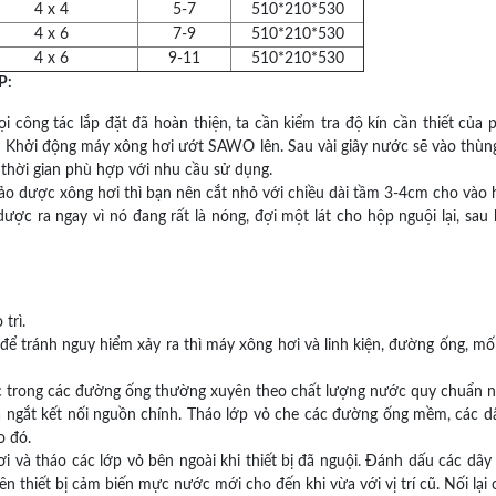
4 x 4
5-7
510*210*530
4 x 6
7-9
510*210*530
4 x 6
9-11
510*210*530
P:
ọi công tác lắp đặt đã hoàn thiện, ta cần kiểm tra độ kín cần thiết c
. Khởi động máy xông hơi ướt SAWO lên. Sau vài giây nước sẽ vào thù
 thời gian phù hợp với nhu cầu sử dụng.
thảo dược xông hơi thì bạn nên cắt nhỏ với chiều dài tầm 3-4cm cho vào
ược ra ngay vì nó đang rất là nóng, đợi một lát cho hộp nguội lại, sa
trì.
đó để tránh nguy hiểm xảy ra thì máy xông hơi và linh kiện, đường ống, 
ác trong các đường ống thường xuyên theo chất lượng nước quy chuẩn n
à ngắt kết nối nguồn chính. Tháo lớp vỏ che các đường ống mềm, các dâ
o đó.
 và tháo các lớp vỏ bên ngoài khi thiết bị đã nguội. Đánh dấu các dâ
n thiết bị cảm biến mực nước mới cho đến khi vừa với vị trí cũ. Nối lại 