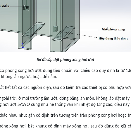
Sơ đồ lắp đặt phòng xông hơi ướt
 có phòng xông hơi ướt đúng tiêu chuẩn với chiều cao quy định là từ 1
 không lắp ngược hoặc để nằm.
t hết tất cả các nguồn điện, sau đó kiểm tra các thiết bị có phù hợp v
oài trời, ở môi trường ẩm ướt, đóng băng, ăn mòn, không lắp đặt máy 
ng hơi ướt SAWO cũng như hệ thống van khi nhiệt độ tăng cao, điều này 
hác nhau như: gắn cố định trên tường trên trần phòng xông hơi hoặc tr
òng xông hơi: bắt khung cố định máy xông hơi, sau đó dùng ốc giữ ch