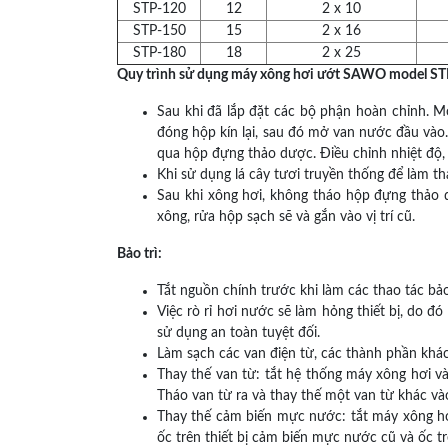
STP-120
12
2 x 10
STP-150
15
2 x 16
STP-180
18
2 x 25
Quy trình sử dụng máy xông hơi ướt SAWO model ST
Sau khi đã lắp đặt các bộ phận hoàn chỉnh. M
đóng hộp kín lại, sau đó mở van nước đầu vào
qua hộp đựng thảo dược. Điều chỉnh nhiệt độ,
Khi sử dụng lá cây tươi truyền thống để làm 
Sau khi xông hơi, không tháo hộp đựng thảo d
xông, rửa hộp sạch sẽ và gắn vào vị trí cũ.
Bảo trì:
Tắt nguồn chính trước khi làm các thao tác bảo 
Việc rò rỉ hơi nước sẽ làm hỏng thiết bị, do 
sử dụng an toàn tuyệt đối.
Làm sạch các van điện từ, các thành phần kh
Thay thế van từ: tắt hệ thống máy xông hơi v
Tháo van từ ra và thay thế một van từ khác và
Thay thế cảm biến mực nước: tắt máy xông hơi
ốc trên thiết bị cảm biến mực nước cũ và ốc trê