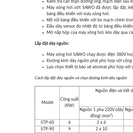
Kiểm tra cẩn thận đường ống, mạch điện sau kh
Máy xông hơi ướt SAWO đã được lắp đặt, kiểm
bảng điều khiển với máy xông hơi.
Kết nối bảng điều khiển với bo mạch chính tro
Đấu dây sensor đo nhiệt độ từ bảng điều khiển
Mở nắp hộp của máy xông hơi, kéo dây qua các l
Lắp đặt dây nguồn:
Máy xông hơi SAWO chạy được điện 380V ho
Đường kính dây nguồn phải phù hợp với công 
Lựa chọn thiết bị bảo vệ attomat phù hợp với
Cách lắp đặt dây nguồn và chọn đường kính dây nguồn:
Nguồn điện và tiết 
Công suất
Model
(KW)
Nguồn 1 pha 220V (dây
Ngu
đồng) (mm²)
STP-60
6
2 x 6
STP-90
9
2 x 10