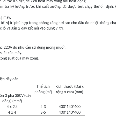
i được lắp đặt, để kích hoạt máy xông hơi hoạt động.
 tra kỹ lưỡng trước khi xuất xưởng, đã được test chạy thử ổn định. V
ng máy.
 tới vị trí phù hợp trong phòng xông hơi sao cho đầu đo nhiệt không chạ
ỗ và gắn 2 dây kết nối vào đúng vị trí.
ặc 220V do nhu cầu sử dụng mong muốn.
suất của máy.
 công suất của máy xông.
diện dây dẫn
Thể tích
Kích thước (Dài x
phòng (m³)
rộng x cao) (mm)
ồn 3 pha 380V (dây
đồng) (mm²)
4 x 2.5
2-3
400*140*400
4 x 4
3-5
400*140*400