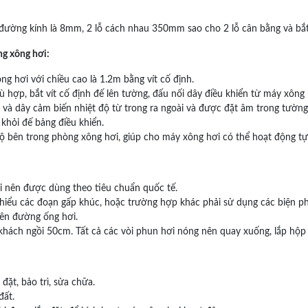
 đường kính là 8mm, 2 lỗ cách nhau 350mm sao cho 2 lỗ cân bằng và bắt
ng xông hơi:
g hơi với chiều cao là 1.2m bằng vít cố định.
ù hợp, bắt vít cố định đế lên tường, đấu nối dây điều khiển từ máy xông 
 và dây cảm biến nhiệt độ từ trong ra ngoài và được đặt âm trong tường
khỏi đế bảng điều khiển.
ộ bên trong phòng xông hơi, giúp cho máy xông hơi có thể hoạt động tự
i nên được dùng theo tiêu chuẩn quốc tế.
thiểu các đoạn gấp khúc, hoặc trường hợp khác phải sử dụng các biện 
rên đường ống hơi.
 khách ngồi 50cm. Tất cả các vòi phun hơi nóng nên quay xuống, lắp hộ
đặt, bảo trì, sửa chữa.
đất.